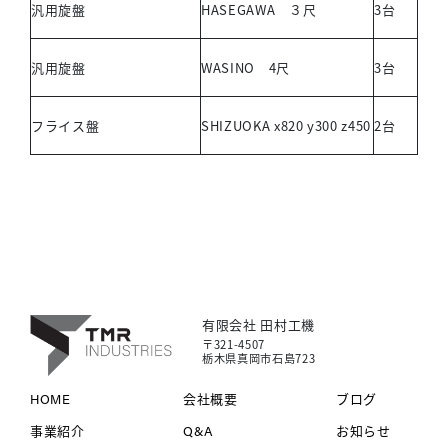
汎用旋盤
HASEGAWA ３尺
3台
汎用旋盤
WASINO 4尺
3台
フライス盤
SHIZUOKA x820 y300 z450
2台
有限会社 田村工機
〒321-4507
栃木県真岡市石島723
HOME
会社概要
ブログ
事業紹介
Q&A
お知らせ