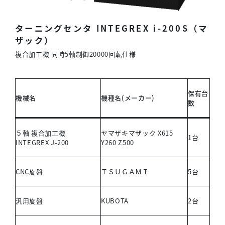
ターニングセンタ INTEGREX i-200S（マ
ザック）
複合加工機 同時5軸制御20000回転仕様
保有台
機械名
機種名(メーカー)
数
５軸 複合加工機
ヤマザキマザック X615
1台
INTEGREX J-200
Y260 Z500
CNC旋盤
ＴＳＵＧＡＭＩ
5台
汎用旋盤
KUBOTA
2台